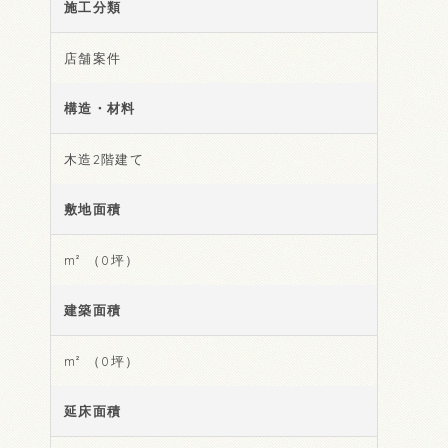
施工分類
店舗案件
構造・材料
木造2階建て
敷地面積
m² （0坪）
建築面積
m² （0坪）
延床面積