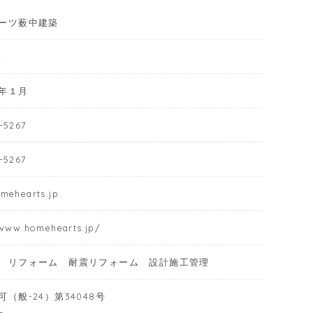
ーツ薮中建築
一
年１月
-5267
-5267
mehearts.jp
/www.homehearts.jp/
 リフォーム 耐震リフォーム 設計施工管理
（般-24）第34048号
士