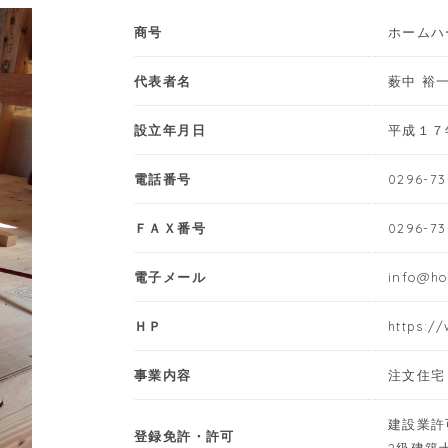
商号
ホームハ
代表者名
薮中 裕
設立年月日
平成１７
電話番号
0296-73
ＦＡＸ番号
0296-73
電子メール
info@ho
ＨＰ
https:/
事業内容
注文住宅
建設業許可
登録免許・許可
2級建築