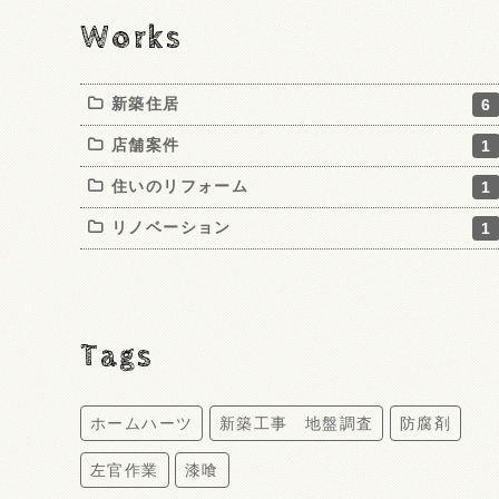
Works
新築住居
6
店舗案件
1
住いのリフォーム
1
リノベーション
1
Tags
ホームハーツ
新築工事 地盤調査
防腐剤
左官作業
漆喰