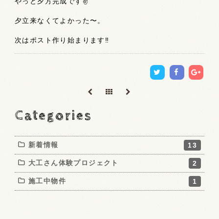
やっと夕方完成です✌️
夕立来なくてよかった〜。
次はポスト作り始まります‼️
Categories
新着情報
13
大工さん体験プロジェクト
2
施工中物件
1