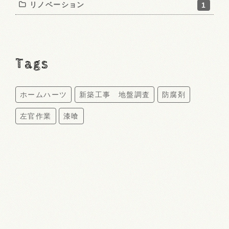
リノベーション
1
Tags
ホームハーツ
新築工事 地盤調査
防腐剤
左官作業
漆喰