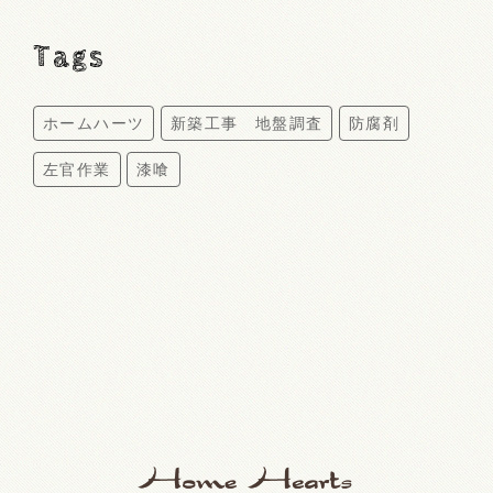
Tags
ホームハーツ
新築工事 地盤調査
防腐剤
左官作業
漆喰