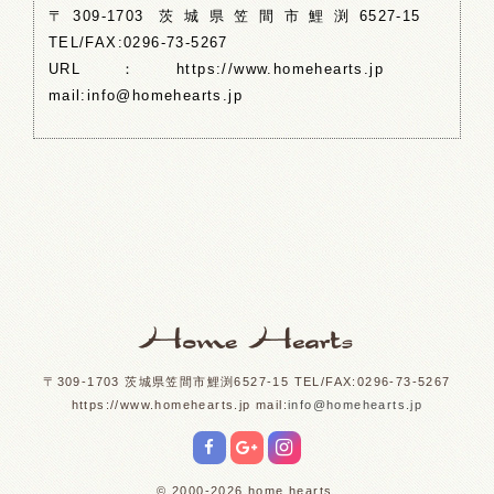
〒309-1703 茨城県笠間市鯉渕6527-15
TEL/FAX:0296-73-5267
URL：https://www.homehearts.jp
mail:info@homehearts.jp
〒309-1703 茨城県笠間市鯉渕6527-15 TEL/FAX:0296-73-5267
https://www.homehearts.jp mail:
info@homehearts.jp
© 2000-
2026 home hearts.